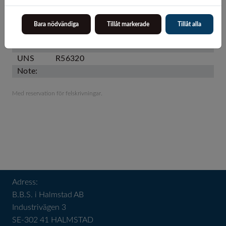
ERGITAN 3.7195 MG
Typ
Titan Grade 9
Bara nödvändiga
Tillåt markerade
Tillåt alla
EN DIN
3.7195
AISI
Ti Grade 9
UNS
R56320
Note:
Med reservation för felskrivningar.
Adress:
B.B.S. i Halmstad AB
Industrivägen 3
SE-302 41 HALMSTAD