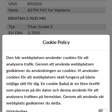
UNS
R50250
Note:
ASTM F67 for implants
ERGITAN 3.7035 MG
Typ
Titan Grade 2
EN DIN
3.7035
AISI
Ti Grade 2
Cookie Policy
UNS
R50400
Note:
ASTM F67 for implants
Den här webbplatsen använder cookies för att
ERGITAN 3.7055
analysera trafik. Genom att använda webbplatsen
Typ
Titan Grade 3
godkänner du användningen av cookies. Vi använder
EN DIN
3.7055
cookies för att webbplatsen skall fungera på bästa
AISI
Ti Grade 3
möjliga sätt för dig. En cookie (kaka) är en liten textfil
UNS
R50550
som placeras på din dator och denna används för att
Note:
analysera trafiken på hemsidan. Genom att använda vår
ERGITAN 3.7065 MG
webbplats godkänner du detta.
Typ
Titan Grade 4
Nödvändiga