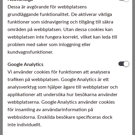
EN DIN
3.7065
Dessa är avgörande för webbplatsens
AISI
Ti Grade 4
grundläggande funktionalitet. De aktiverar viktiga
UNS
R50700
funktioner som sidnavigering och tillgång till säkra
Note:
ASTM F67 for implants
områden på webbplatsen. Utan dessa cookies kan
webbplatsen inte fungera korrekt, vilket kan leda till
ERGITAN 3.7165 MG
problem med saker som inloggning eller
Typ
Ti6Al4V-ELI
kundvagnsfunktioner.
EN DIN
3.7165
AISI
Ti Grade 23
Google Analytics
UNS
R56401
Vi använder cookies för funktionen att analysera
Note:
3.7164 Aerospace; ASTM F136 for implants
trafiken på webbplatsen. Google Analytics är ett
analysverktyg som hjälper ägare till webbplatser och
ERGITAN 3.7165 (MG)
applikationer att undersöka hur besökarna använder
Typ
Ti6Al4V (ELI)
webbplatserna. Google Analytics använder cookies
EN DIN
3.7165
för insamling av användarinformation på
AISI
Ti Grade 5
webbsidorna. Enskilda besökare specificeras dock
UNS
R56400
inte individuellt.
Note:
(ASTM F136 for implants -ELI)