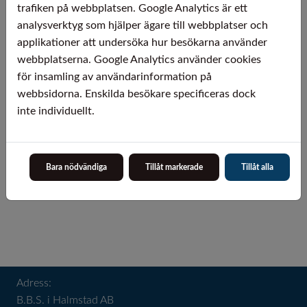
trafiken på webbplatsen. Google Analytics är ett
Då vi samarbetar med ett flertal leverantörer av
analysverktyg som hjälper ägare till webbplatser och
platta aluminiumprodukter offereras materialen mot
applikationer att undersöka hur besökarna använder
förfrågan. Vid seriemässiga behov har vi även
webbplatserna. Google Analytics använder cookies
möjlighet att erbjuda lagerhållning i Halmstad mot
för insamling av användarinformation på
avropskontrakt.
webbsidorna. Enskilda besökare specificeras dock
inte individuellt.
Bara nödvändiga
Tillåt markerade
Tillåt alla
Adress:
B.B.S. i Halmstad AB