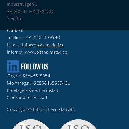
Industrivägen 3
SE-302 41 HALMSTAD
Sweden
Kontakt:
Telefon: +46 (0)35-179940
E-post:
info@bbshalmstad.se
Internet:
www.bbshalmstad.se
Org.nr: 556465-5354
Momsreg.nr: SE556465535401
Företagets säte: Halmstad
Godkänd för F-skatt
Copyright © B.B.S. i Halmstad AB.