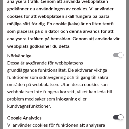
analysera trafik. Genom att använda webbplatsen
godkänner du användningen av cookies. Vi använder
Aluminium:
cookies för att webbplatsen skall fungera på bästa
möjliga sätt för dig. En cookie (kaka) är en liten textfil
Band och plåt
EN-AW 1XXX-serie
som placeras på din dator och denna används för att
EN-AW 2XXX-serie
EN-AW 5XXX-serie
analysera trafiken på hemsidan. Genom att använda vår
EN-AW 6XXX-serie
webbplats godkänner du detta.
EN-AW 7XXX-serie
Nödvändiga
Leveransform:
Dessa är avgörande för webbplatsens
grundläggande funktionalitet. De aktiverar viktiga
Band och plåt
Ringar
funktioner som sidnavigering och tillgång till säkra
Plåt i standardformat
områden på webbplatsen. Utan dessa cookies kan
Skuret efter kundspecifikation.
webbplatsen inte fungera korrekt, vilket kan leda till
Dimensioner:
problem med saker som inloggning eller
kundvagnsfunktioner.
Band och plåt
Tjocklek från ca.0,10 mm
Bredd upp till ca.1500 mm
Google Analytics
Vi använder cookies för funktionen att analysera
Lagerstandard