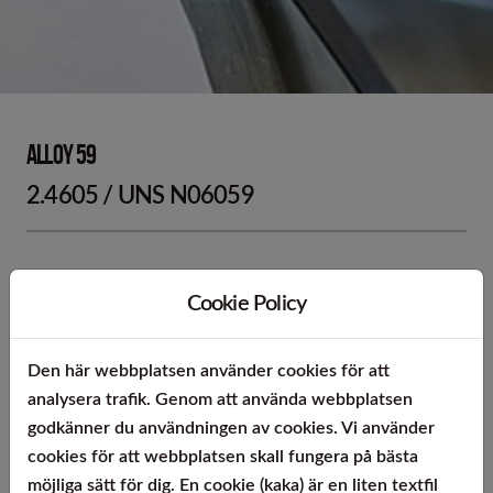
Alloy 59
2.4605 / UNS N06059
Cookie Policy
Materialbeskrivning:
-
Den här webbplatsen använder cookies för att
analysera trafik. Genom att använda webbplatsen
Applikationer:
godkänner du användningen av cookies. Vi använder
cookies för att webbplatsen skall fungera på bästa
-
möjliga sätt för dig. En cookie (kaka) är en liten textfil