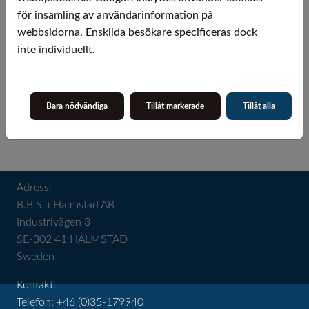
för insamling av användarinformation på
webbsidorna. Enskilda besökare specificeras dock
inte individuellt.
Bara nödvändiga
Tillåt markerade
Tillåt alla
Adress:
B.B.S. i Halmstad AB
Industrivägen 3
SE-302 41 HALMSTAD
Sweden
Kontakt:
Telefon: +46 (0)35-179940