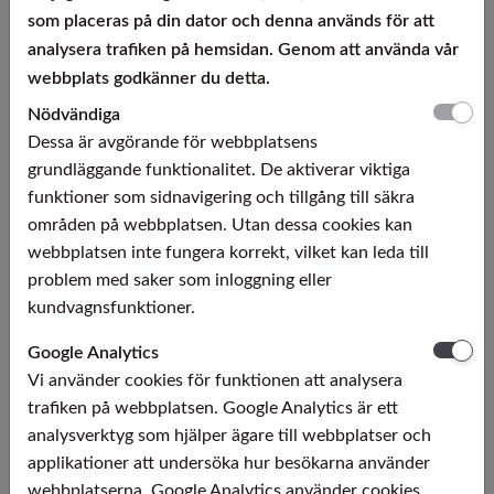
Densitet:
som placeras på din dator och denna används för att
3
8,6 g/cm
analysera trafiken på hemsidan. Genom att använda vår
webbplats godkänner du detta.
Nödvändiga
Rundstång
Dessa är avgörande för webbplatsens
grundläggande funktionalitet. De aktiverar viktiga
Diameter:
Längd:
funktioner som sidnavigering och tillgång till säkra
10 - 100 mm
Fabrikationslängder alt. kapat.
områden på webbplatsen. Utan dessa cookies kan
webbplatsen inte fungera korrekt, vilket kan leda till
Plåt
problem med saker som inloggning eller
Diameter:
Formal:
kundvagnsfunktioner.
2,00 - 20,0 mm
Standard, kapat eller skuret.
Google Analytics
Vi använder cookies för funktionen att analysera
Zapp Precision Metals GmbH High Performance Alloys innehar ISO 9001
trafiken på webbplatsen. Google Analytics är ett
samt EN 9120 (Aerospace) certifiering. Bildmaterial ©Zapp AG.
analysverktyg som hjälper ägare till webbplatser och
Med reservation för skrivfel.
applikationer att undersöka hur besökarna använder
webbplatserna. Google Analytics använder cookies