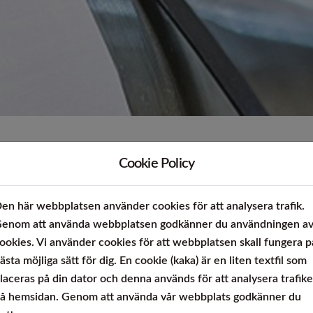
rofiler
Rör 15-5PH / 17-4PH
Plå
Ti
Seghärdningsstål
Specialmaterial
25CrMoS4 +QT +C
HASTELLOY® B-3® alloy
34CrNiMoS6 +QT +C
ALLOY C-276
42CrMoS4 +QT +C
HASTELLOY® C-2000® al
HASTELLOY® C-22® alloy
Cookie Policy
ALLOY C-4
 / NiCr22Mo9Nb
HAYNES® 242® alloy
en här webbplatsen använder cookies för att analysera trafik.
ALLOY 59
enom att använda webbplatsen godkänner du användningen a
ALLOY 20
ookies. Vi använder cookies för att webbplatsen skall fungera p
ALLOY 600
ästa möjliga sätt för dig. En cookie (kaka) är en liten textfil som
laceras på din dator och denna används för att analysera trafik
ALLOY 625
å hemsidan. Genom att använda vår webbplats godkänner du
-chromium-molybdenum alloy has good resistance properties
Verktygsstål / Snabbstål