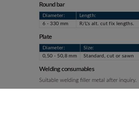
Round bar
Diameter:
Length:
6 - 330 mm
R/L's alt. cut fix lengths.
Plate
Diameter:
Size:
0,50 - 50,8 mm
Standard, cut or sawn
Welding consumables
Suitable welding filler metal after inquiry.
Zapp Precision Metals GmbH High Performance Alloys are cer
Subject to typing errors.
Adress:
Kontak
B.B.S. i Halmstad AB
Telef