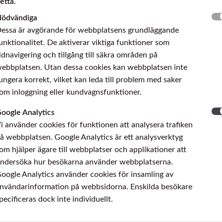
etta.
 promote good resistance to chlorine-induced stress-crack
LC 200 N
ödvändiga
 annealed and Grade 2
essa är avgörande för webbplatsens grundläggande
unktionalitet. De aktiverar viktiga funktioner som
idnavigering och tillgång till säkra områden på
ear properties combined with its good resistance to oxida
ebbplatsen. Utan dessa cookies kan webbplatsen inte
r application temperatures above 600 °C, the solution ann
ungera korrekt, vilket kan leda till problem med saker
and 850 °C, this alloy has a tendency to become brittle. 
om inloggning eller kundvagnsfunktioner.
oogle Analytics
i använder cookies för funktionen att analysera trafiken
å webbplatsen. Google Analytics är ett analysverktyg
om hjälper ägare till webbplatser och applikationer att
of sulfuric,
ndersöka hur besökarna använder webbplatserna.
ochloric
oogle Analytics använder cookies för insamling av
nvändarinformation på webbsidorna. Enskilda besökare
pecificeras dock inte individuellt.
al gas