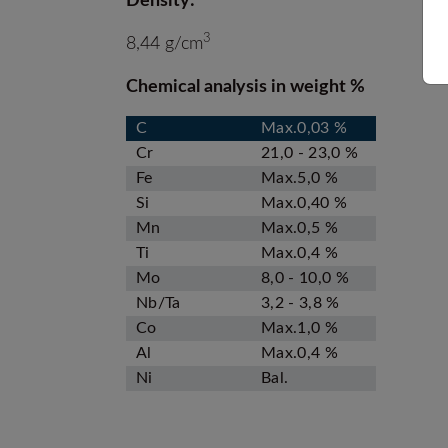
Density:
3
8,44 g/cm
Chemical analysis in weight %
C
Max.0,03 %
Cr
21,0 - 23,0 %
Fe
Max.5,0 %
Si
Max.0,40 %
Mn
Max.0,5 %
Ti
Max.0,4 %
Mo
8,0 - 10,0 %
Nb/Ta
3,2 - 3,8 %
Co
Max.1,0 %
Al
Max.0,4 %
Ni
Bal.