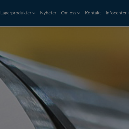
Lagerprodukter
Nyheter
Om oss
Kontakt
Infocenter
Aluminium
Stång
Historia
Mässing
Översättnin
Ban
Aluminiumvalsrör
Precisionsstång
CW614N
Ni
Hitta till oss
Symboler för
åd
Aluminiumband och plåt
Kalldragen stång
Ro
Miljöpolicy
Omräkningst
d
Varmvalsad stång
Ro
Huvudmän
Svarvad/slipad rundstång
Pr
Pr
Pr
Rör
Plåt
iler
VVS Kopparrör
Al
rofiler
Precisionsrör
Pl