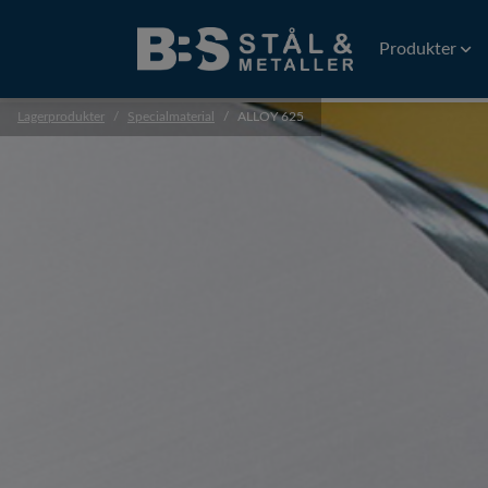
Produkter
Lagerprodukter
Specialmaterial
ALLOY 625
Tråd
Gnisttråd
Plattvalsad tr
Precisionstrå
Profiler
Precisionsprof
Extruderade p