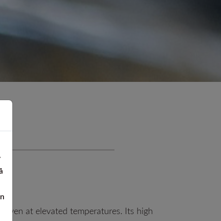
SUPER DUPLEX EN 1.4501
t speciallegeringar
EN 1.4542 (17-4PH)
tanplåt
Titan
Ti Gr.2 - Ergitan® 3.7035MG
Ti Gr.4 - Ergitan® 3.7065MG
loy
Ti Gr.5/23 - Ergitan®
3.7165MG
Ti6Al4V-ELI
v
å
en
 even at elevated temperatures. Its high