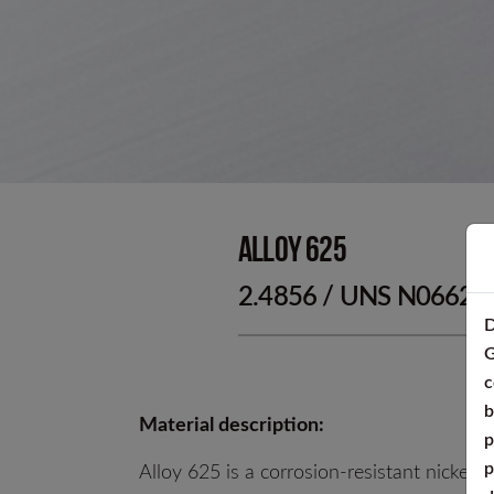
Kallformade p
Alloy 625
2.4856 / UNS N06625
D
G
c
b
Material description:
p
p
Alloy 625 is a corrosion-resistant nickel