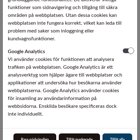
funktioner som sidnavigering och tillgång till säkra
områden på webbplatsen. Utan dessa cookies kan
webbplatsen inte fungera korrekt, vilket kan leda till
problem med saker som inloggning eller
kundvagnsfunktioner.
Google Analytics
ERGSTE® 1.4441 LA
Vi använder cookies för funktionen att analysera
trafiken på webbplatsen. Google Analytics är ett
ERGSTE® 1.4441 LA (ESR) är ett rostfritt
analysverktyg som hjälper ägare till webbplatser och
syrafast austenitiskt implantatstål av typen
applikationer att undersöka hur besökarna använder
AISI 316LVM.
webbplatserna. Google Analytics använder cookies
för insamling av användarinformation på
webbsidorna. Enskilda besökare specificeras dock
Läs mer
inte individuellt.
Bara nödvändiga
Tillåt markerade
Tillåt alla