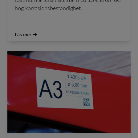
rostfritt martensitiskt stål med 13% Krom och
hög korrosionsbeständighet.
Läs mer