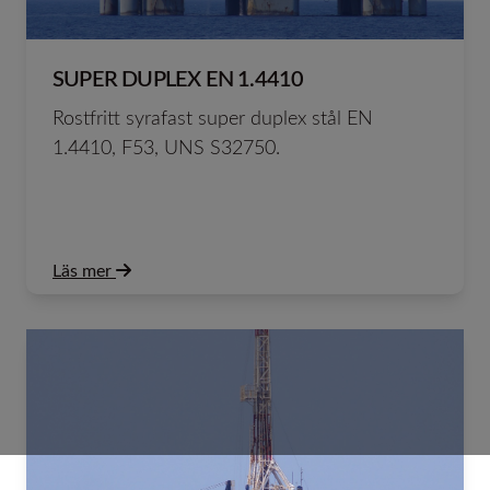
SUPER DUPLEX EN 1.4410
Rostfritt syrafast super duplex stål EN
1.4410, F53, UNS S32750.
Läs mer