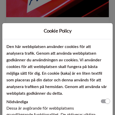
ERGSTE® 1.4404 UA
Cookie Policy
ERGSTE® 1.4404 UA är ett rostfritt
austenitiskt krom-nickel-molybden-
Den här webbplatsen använder cookies för att
automatstål med tillsats av svavel och
analysera trafik. Genom att använda webbplatsen
koppar.
godkänner du användningen av cookies. Vi använder
cookies för att webbplatsen skall fungera på bästa
Läs mer
möjliga sätt för dig. En cookie (kaka) är en liten textfil
som placeras på din dator och denna används för att
analysera trafiken på hemsidan. Genom att använda vår
webbplats godkänner du detta.
Nödvändiga
Dessa är avgörande för webbplatsens
grundläggande funktionalitet. De aktiverar viktiga