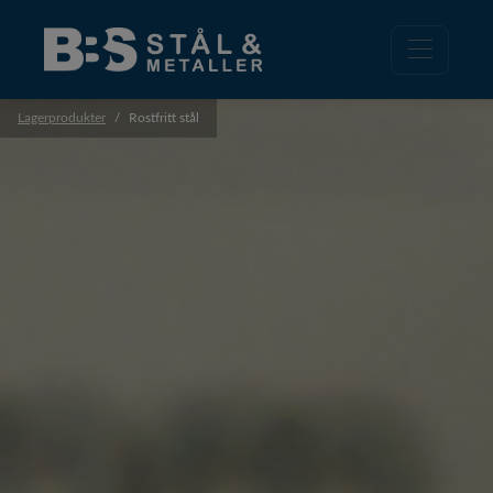
Lagerprodukter
Rostfritt stål