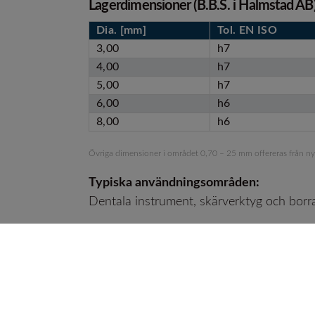
Lagerdimensioner (B.B.S. i Halmstad AB)
Dia.
[mm]
Tol.
EN ISO
3,00
h7
4,00
h7
5,00
h7
6,00
h6
8,00
h6
Övriga dimensioner i området 0,70 – 25 mm offereras från nyt
Typiska användningsområden:
Dentala instrument, skärverktyg och borrar
Testning och provningsintyg:
Certifikat enligt EN 10204/3.1.
ERGSTE is a Zapp® brand name. Zapp® is a registered trade
Zapp holds the following certificates and approvals: ISO 90