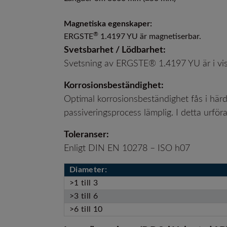
Magnetiska egenskaper:
®
ERGSTE
1.4197 YU är magnetiserbar.
Svetsbarhet / Lödbarhet:
Svetsning av ERGSTE® 1.4197 YU är i viss
Korrosionsbeständighet:
Optimal korrosionsbeständighet fås i härda
passiveringsprocess lämplig. I detta ur
Toleranser:
Enligt DIN EN 10278 – ISO h07
Diameter:
>1 till 3
>3 till 6
>6 till 10