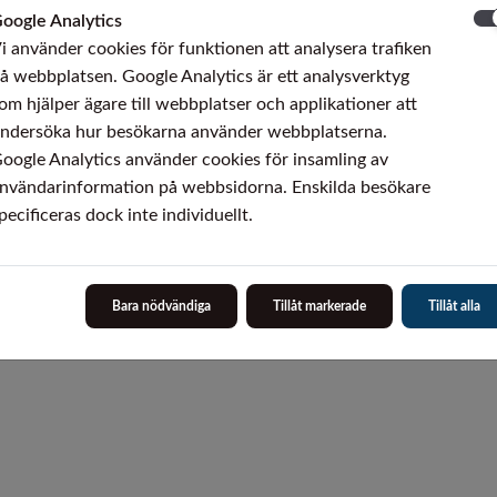
oogle Analytics
 0,27
i använder cookies för funktionen att analysera trafiken
– 14,00
å webbplatsen. Google Analytics är ett analysverktyg
 1,50
om hjälper ägare till webbplatser och applikationer att
 1,50
ndersöka hur besökarna använder webbplatserna.
oogle Analytics använder cookies för insamling av
nvändarinformation på webbsidorna. Enskilda besökare
pecificeras dock inte individuellt.
kan förekomma, se lagerdimensioner)
Bara nödvändiga
Tillåt markerade
Tillåt alla