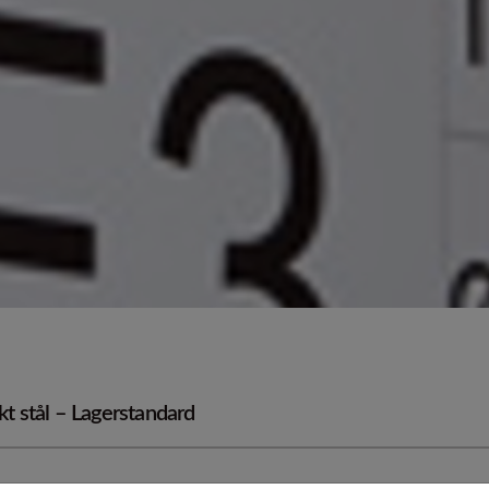
rofiler
Rör 15-5PH / 17-4PH
Plå
Ti
Seghärdningsstål
Specialmaterial
25CrMoS4 +QT +C
HASTELLOY® B-3® alloy
34CrNiMoS6 +QT +C
ALLOY C-276
42CrMoS4 +QT +C
HASTELLOY® C-2000® al
HASTELLOY® C-22® alloy
ALLOY C-4
HAYNES® 242® alloy
ALLOY 59
ALLOY 20
ALLOY 600
skt stål – Lagerstandard
ALLOY 625
Verktygsstål / Snabbstål