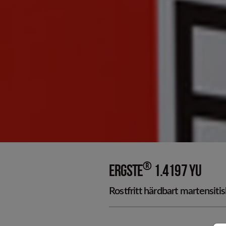
Kallformade p
®
ERGSTE
1.4197 YU
Rostfritt härdbart martensiti