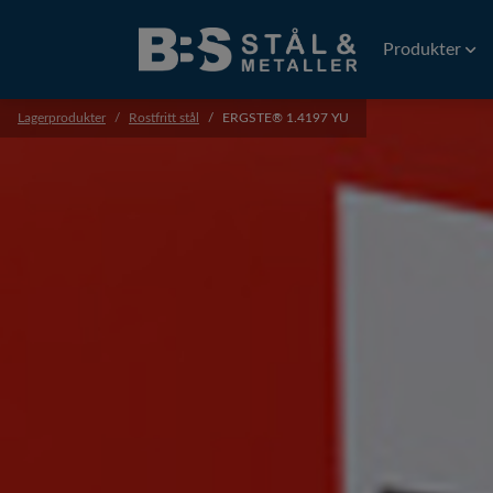
Produkter
Lagerprodukter
Rostfritt stål
ERGSTE® 1.4197 YU
Tråd
Gnisttråd
Plattvalsad tr
Precisionstrå
Profiler
Precisionsprof
Extruderade p