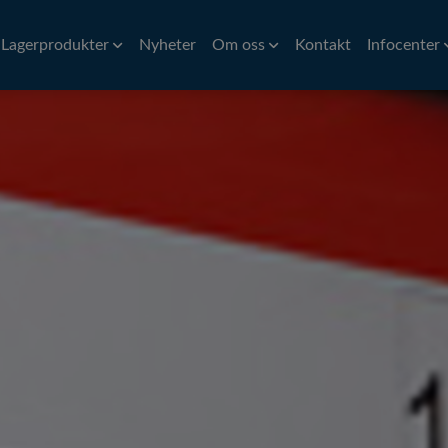
Lagerprodukter
Nyheter
Om oss
Kontakt
Infocenter
Aluminium
Stång
Historia
Mässing
Översättnin
Ban
Aluminiumvalsrör
Precisionsstång
CW614N
Ni
Hitta till oss
Symboler för
åd
Aluminiumband och plåt
Kalldragen stång
Ro
Miljöpolicy
Omräkningst
d
Varmvalsad stång
Ro
Huvudmän
Svarvad/slipad rundstång
Pr
Pr
Pr
Rör
Plåt
iler
VVS Kopparrör
Al
rofiler
Precisionsrör
Pl