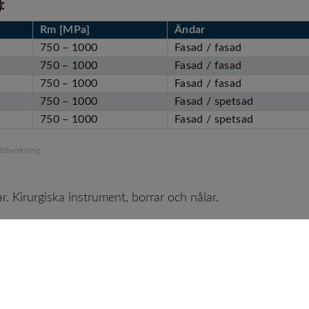
:
Rm [MPa]
Ändar
750 – 1000
Fasad / fasad
750 – 1000
Fasad / fasad
750 – 1000
Fasad / fasad
750 – 1000
Fasad / spetsad
750 – 1000
Fasad / spetsad
illverkning.
. Kirurgiska instrument, borrar och nålar.
mark of Zapp AG.
01, ISO TS 16949 for automotive applications, AS 9100 for aeronautical applications