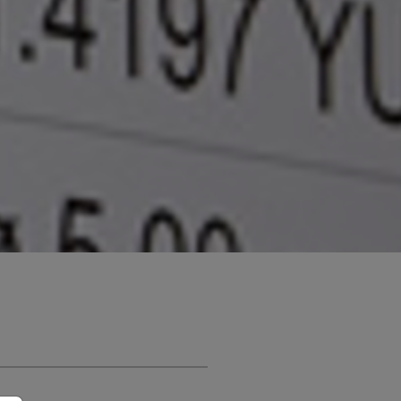
SUPER DUPLEX EN 1.4501
t speciallegeringar
EN 1.4542 (17-4PH)
tanplåt
Titan
Ti Gr.2 - Ergitan® 3.7035MG
Ti Gr.4 - Ergitan® 3.7065MG
loy
Ti Gr.5/23 - Ergitan®
3.7165MG
Ti6Al4V-ELI