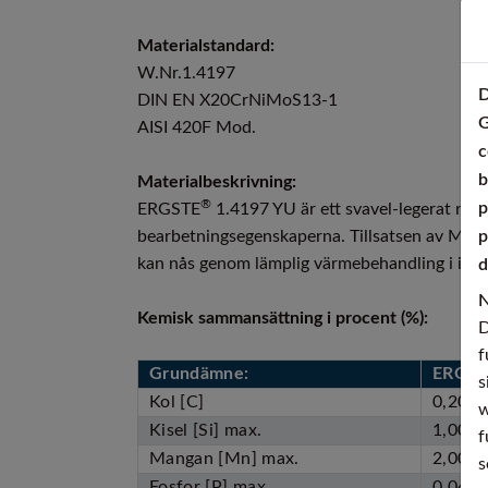
Materialstandard:
W.Nr.1.4197
D
DIN EN X20CrNiMoS13-1
G
AISI 420F Mod.
c
b
Materialbeskrivning:
®
p
ERGSTE
1.4197 YU är ett svavel-legerat rost
bearbetningsegenskaperna. Tillsatsen av Mo
p
kan nås genom lämplig värmebehandling i idea
d
N
Kemisk sammansättning i procent (%):
D
f
Grundämne:
ERGST
s
Kol [C]
0,20 –
w
Kisel [Si] max.
1,00
f
Mangan [Mn] max.
2,00
s
Fosfor [P] max.
0,040