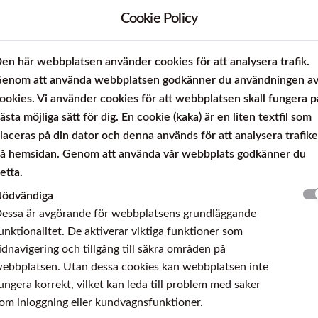
Cookie Policy
LC 200 N
en här webbplatsen använder cookies för att analysera trafik.
enom att använda webbplatsen godkänner du användningen a
ookies. Vi använder cookies för att webbplatsen skall fungera p
ästa möjliga sätt för dig. En cookie (kaka) är en liten textfil som
laceras på din dator och denna används för att analysera trafik
fritt martensitiskt stål med 13% Krom och hög korrosionsbeständi
lybden medför högre korrosionsbeständighet i jämförelse med
å hemsidan. Genom att använda vår webbplats godkänner du
la härdningsförhållanden.
etta.
ödvändiga
essa är avgörande för webbplatsens grundläggande
unktionalitet. De aktiverar viktiga funktioner som
®
E
1.4197 YU
idnavigering och tillgång till säkra områden på
 0,26
ebbplatsen. Utan dessa cookies kan webbplatsen inte
ungera korrekt, vilket kan leda till problem med saker
om inloggning eller kundvagnsfunktioner.