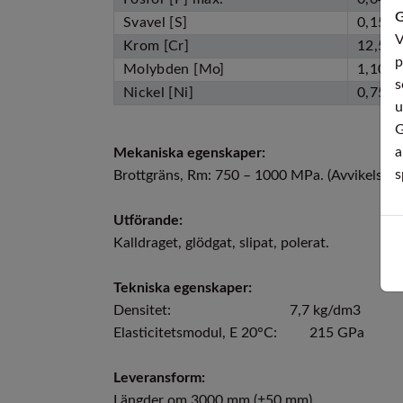
G
Svavel [S]
0,15 –
V
Krom [Cr]
12,50 
p
Molybden [Mo]
1,10 –
s
Nickel [Ni]
0,75 –
u
G
a
Mekaniska egenskaper:
s
Brottgräns, Rm: 750 – 1000 MPa. (Avvikelser 
Utförande:
Kalldraget, glödgat, slipat, polerat.
Tekniska egenskaper:
Densitet: 7,7 kg/dm3
Elasticitetsmodul, E 20°C: 215 GPa
Leveransform:
Längder om 3000 mm (±50 mm)