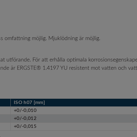
 omfattning möjlig. Mjuklödning är möjlig.
t utförande. För att erhålla optimala korrosionsegenskaper
förande är ERGSTE® 1.4197 YU resistent mot vatten och v
ISO h07 [mm]
+0/-0,010
+0/-0,012
+0/-0,015