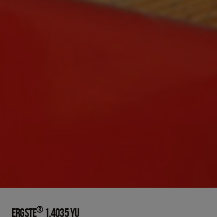
®
ERGSTE
1.4035 YU