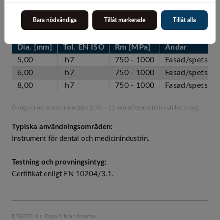
>10 till 18
+0/-0,027
+0/-0,018
Bara nödvändiga
Tillåt markerade
Tillåt alla
Lagerdimensioner (B.B.S. i Halmstad AB):
Dia. [mm]
Tol. EN ISO
Rm [MPa]
Ändar
5,00
h7
750 - 1000
Fasad/spetsad
6,00
h7
750 - 1000
Fasad/spetsad
8,00
h7
750 - 1000
Fasad/spetsad
Övriga dimensioner i området 0,70 – 25 mm offereras från nytillverkning.
Typiska användningsområden:
Instrument för dental och medicinindustrin.
Testning och provningsintyg:
Certifikat enligt EN 10204/3.1.
ERGSTE is a Zapp® brand name.