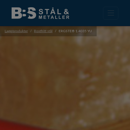
Lagerprodukter
Rostfritt stål
ERGSTE® 1.4035 YU