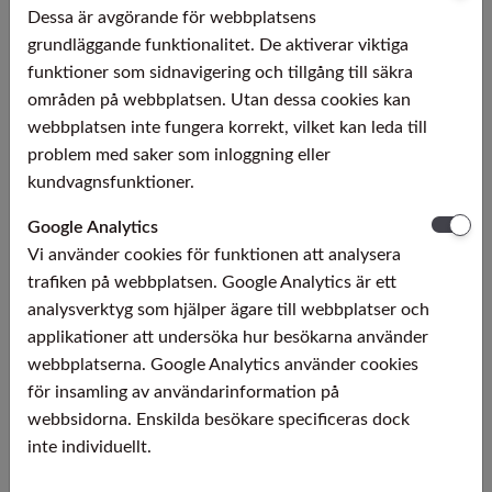
Brottgräns, Rm: 750 – 1000 MPa. (Avvikelser kan
Dessa är avgörande för webbplatsens
förekomma, se lagerdimensioner)
grundläggande funktionalitet. De aktiverar viktiga
funktioner som sidnavigering och tillgång till säkra
Utförande:
områden på webbplatsen. Utan dessa cookies kan
Draget, glödgat, slipat, polerat.
webbplatsen inte fungera korrekt, vilket kan leda till
problem med saker som inloggning eller
Tekniska egenskaper:
kundvagnsfunktioner.
Rakhet: ≤ 0,5 mm / 1000 mm
Ytfinhet: Rmax ≤ 5µm / Rz ≤ 3µm / Ra ≤ 0,5µm
Google Analytics
Vi använder cookies för funktionen att analysera
Leveransform:
trafiken på webbplatsen. Google Analytics är ett
Längder om 3000 mm (±50 mm)
analysverktyg som hjälper ägare till webbplatser och
Toleranser:
applikationer att undersöka hur besökarna använder
Enligt DIN EN 10278 – ISO h07
webbplatserna. Google Analytics använder cookies
för insamling av användarinformation på
Diameter:
ISO h08 [mm]
ISO h07 [mm]
webbsidorna. Enskilda besökare specificeras dock
>1 till 3
+0/-0,014
+0/-0,010
inte individuellt.
>3 till 6
+0/-0,018
+0/-0,012
>6 till 10
+0/-0,022
+0/-0,015