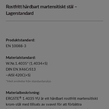
Rostfritt härdbart martensitiskt stål –
Lagerstandard
Produktstandard:
EN 10088-3
Materialstandard:
W.Nr.1.4035* (1.4034+S)
DIN EN X46CrS13
~AISI 420C(+S)
*Med avvikelse från standardanalys.
Materialbeskrivning:
®
ERGSTE
1.4035 YU är ett härdbart rostfritt martensitiskt
krom-stål med tillsats av svavel för att förbättra