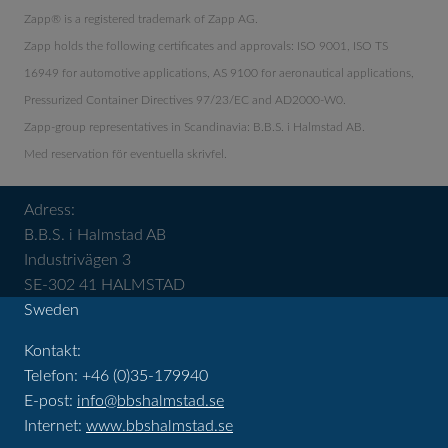
Zapp® is a registered trademark of Zapp AG.
Zapp holds the following certificates and approvals: ISO 9001, ISO TS
16949 for automotive applications, AS 9100 for aeronautical applications,
Pressurized Container Directives 97/23/EC and AD2000-W0.
Zapp-group representatives in Scandinavia: B.B.S. i Halmstad AB.
Med reservation för eventuella skrivfel.
Adress:
B.B.S. i Halmstad AB
Industrivägen 3
SE-302 41 HALMSTAD
Sweden
Kontakt:
Telefon: +46 (0)35-179940
E-post:
info@bbshalmstad.se
Internet:
www.bbshalmstad.se