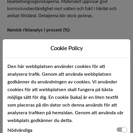
bearbetningsegenskaperna. Materialet uppvisar god
korrosionsbeständighet mot vatten och fukt i härdat och
anlöpt tillstånd. Detaljerna bör dock poleras.
Kemisk riktanalys i procent (%):
Grundämne:
ERGSTE 1.4035 YU
Cookie Policy
Kol [C] max.
0,43 – 0,50
Kisel [Si] max.
1,00
Den här webbplatsen använder cookies för att
Mangan [Mn] max.
1,00
analysera trafik. Genom att använda webbplatsen
Fosfor [P] max.
0,040
godkänner du användningen av cookies. Vi använder
Svavel [S]
0,15 – 0,30
cookies för att webbplatsen skall fungera på bästa
Krom [Cr]
12,50 – 14,50
möjliga sätt för dig. En cookie (kaka) är en liten textfil
Molybden [Mo]
-
som placeras på din dator och denna används för att
Nickel [Ni] max.
1,00
analysera trafiken på hemsidan. Genom att använda vår
webbplats godkänner du detta.
Mekaniska egenskaper:
Nödvändiga