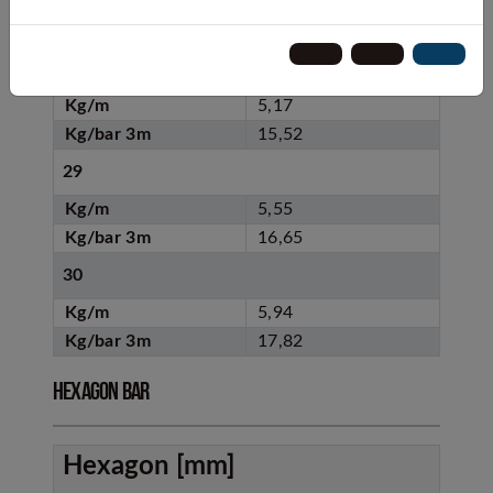
Kg/m
4,81
Kg/bar 3m
14,43
28
Kg/m
5,17
Kg/bar 3m
15,52
29
Kg/m
5,55
Kg/bar 3m
16,65
30
Kg/m
5,94
Kg/bar 3m
17,82
Hexagon bar
Hexagon [mm]