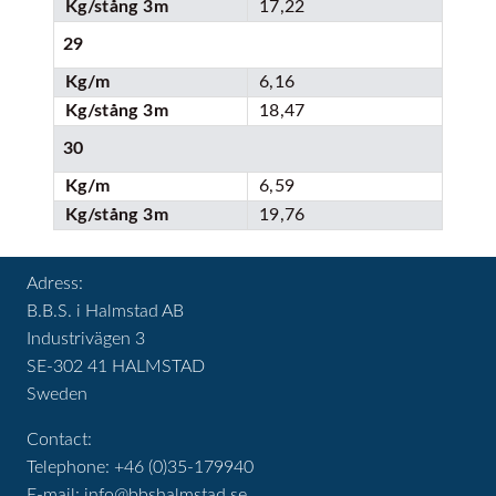
Kg/stång 3m
17,22
29
Kg/m
6,16
Kg/stång 3m
18,47
30
Kg/m
6,59
Kg/stång 3m
19,76
Adress:
B.B.S. i Halmstad AB
Industrivägen 3
SE-302 41 HALMSTAD
Sweden
Contact:
Telephone: +46 (0)35-179940
E-mail:
info@bbshalmstad.se