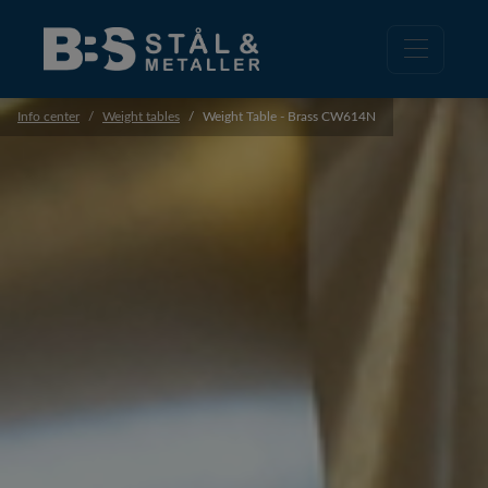
Info center
Weight tables
Weight Table - Brass CW614N