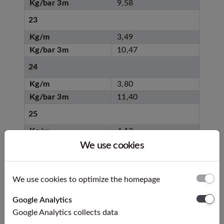
Kg/bar 3m
9,58
23
Kg/m
3,49
Kg/bar 3m
10,47
24
Kg/m
3,80
Kg/bar 3m
11,40
25
Kg/m
4,13
Kg/bar 3m
12,38
We use cookies
26
Kg/m
4,46
We use cookies to optimize the homepage
Kg/bar 3m
13,38
Google Analytics
27
Google Analytics collects data